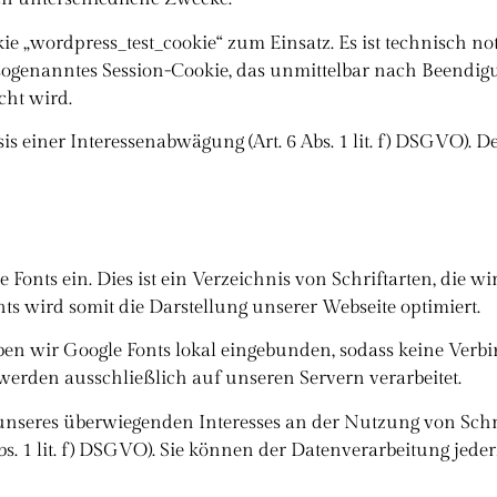
e „wordpress_test_cookie“ zum Einsatz. Es ist technisch no
n sogenanntes Session-Cookie, das unmittelbar nach Beendi
cht wird.
sis einer Interessenabwägung (Art. 6 Abs. 1 lit. f) DSGVO). 
 Fonts ein. Dies ist ein Verzeichnis von Schriftarten, die w
s wird somit die Darstellung unserer Webseite optimiert.
n wir Google Fonts lokal eingebunden, sodass keine Verbi
erden ausschließlich auf unseren Servern verarbeitet.
unseres überwiegenden Interesses an der Nutzung von Schri
bs. 1 lit. f) DSGVO). Sie können der Datenverarbeitung jede