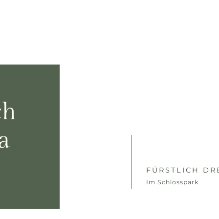
ch
a
FÜRSTLICH D
Im Schlosspark